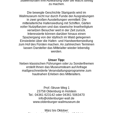
Slawenfürsten ihre Aufwartung oder die Macht streitig
zu machen.
Die bewegte Geschichte Starigards wird im
Wallmuseum nicht nur durch Funde der Ausgrabungen
in zwei großen Ausstellungen vermittelt: Die
mittelalterliche Hafensiedlung mit Schiffen, Gärten
voller Nutzpflanzen und das slawische Inselheiligtum
versetzen Besucher weit in der Zeit zurück.
Interessierte können darüber hinaus einen
Spaziergang von der idyllisch im Wald gelegenen
Einsiedelei über die Hafen- und Handwerkersiedlung
zum Hof des Fürsten machen. An zahlreichen Terminen
lassen Darsteller das Mittelalter wieder lebendig
werden.
Unser Tipp:
Neben klassischen Führungen oder zu Sonderthemen
erstellt Ihnen das Museumsteam auf Anfrage
maßgeschneiderte Veranstaltungsprogramme zum
hautnahen Erleben des Mittelalters.
Prof.-Struve-Weg 1
23758 Oldenburg in Holstein
Tel.: 04361 623142 oder 04361 5063470
info@oldenburger-wall.de
www.oldenburger-wallmuseum.de
März bis Oktober: