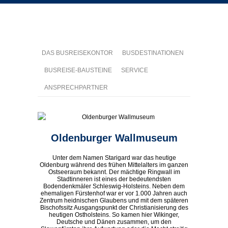
DAS BUSREISEKONTOR
BUSDESTINATIONEN
BUSREISE-BAUSTEINE
SERVICE
ANSPRECHPARTNER
Oldenburger Wallmuseum
Unter dem Namen Starigard war das heutige
Oldenburg während des frühen Mittelalters im ganzen
Ostseeraum bekannt. Der mächtige Ringwall im
Stadtinneren ist eines der bedeutendsten
Bodendenkmäler Schleswig-Holsteins. Neben dem
ehemaligen Fürstenhof war er vor 1.000 Jahren auch
Zentrum heidnischen Glaubens und mit dem späteren
Bischofssitz Ausgangspunkt der Christianisierung des
heutigen Ostholsteins. So kamen hier Wikinger,
Deutsche und Dänen zusammen, um den