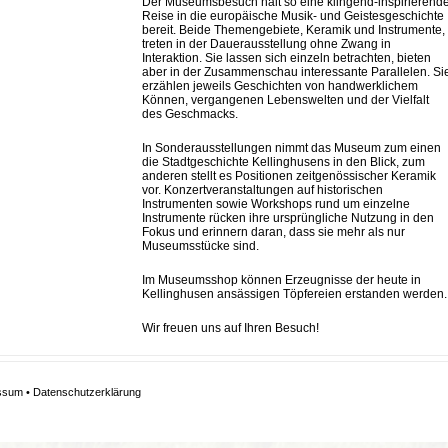
Der Museumsbesuch hält so eine klingend-inspirierend
Reise in die europäische Musik- und Geistesgeschichte
bereit. Beide Themengebiete, Keramik und Instrumente,
treten in der Dauerausstellung ohne Zwang in
Interaktion. Sie lassen sich einzeln betrachten, bieten
aber in der Zusammenschau interessante Parallelen. Si
erzählen jeweils Geschichten von handwerklichem
Können, vergangenen Lebenswelten und der Vielfalt
des Geschmacks.
In Sonderausstellungen nimmt das Museum zum einen
die Stadtgeschichte Kellinghusens in den Blick, zum
anderen stellt es Positionen zeitgenössischer Keramik
vor. Konzertveranstaltungen auf historischen
Instrumenten sowie Workshops rund um einzelne
Instrumente rücken ihre ursprüngliche Nutzung in den
Fokus und erinnern daran, dass sie mehr als nur
Museumsstücke sind.
Im Museumsshop können Erzeugnisse der heute in
Kellinghusen ansässigen Töpfereien erstanden werden.
Wir freuen uns auf Ihren Besuch!
ssum
•
Datenschutzerklärung