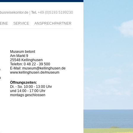
)busreisekontor.de
|
Tel.
+49 (0)5193 5199230
EINE
SERVICE
ANSPRECHPARTNER
Museum betont
Am Markt 9
25548 Kellinghusen
Telefon: 0 48 22 - 39 500
E-Mail: museum@kellinghusen.de
e
www.kellinghusen.de/museum
n
Öffnungszeiten:
Di. - So. 10:00 - 13:00 Uhr
und 14:00 - 17:00 Uhr
montags geschlossen