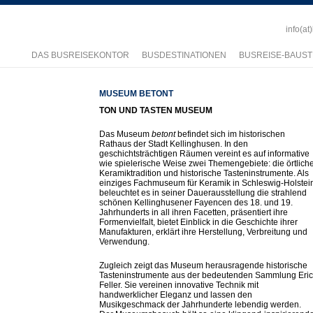
info(at
DAS BUSREISEKONTOR
BUSDESTINATIONEN
BUSREISE-BAUST
MUSEUM BETONT
TON UND TASTEN MUSEUM
Das Museum
betont
befindet sich im historischen
Rathaus der Stadt Kellinghusen. In den
geschichtsträchtigen Räumen vereint es auf informative
wie spielerische Weise zwei Themengebiete: die örtlich
Keramiktradition und historische Tasteninstrumente. Als
einziges Fachmuseum für Keramik in Schleswig-Holstei
beleuchtet es in seiner Dauerausstellung die strahlend
schönen Kellinghusener Fayencen des 18. und 19.
Jahrhunderts in all ihren Facetten, präsentiert ihre
Formenvielfalt, bietet Einblick in die Geschichte ihrer
Manufakturen, erklärt ihre Herstellung, Verbreitung und
Verwendung.
Zugleich zeigt das Museum herausragende historische
Tasteninstrumente aus der bedeutenden Sammlung Eric
Feller. Sie vereinen innovative Technik mit
handwerklicher Eleganz und lassen den
Musikgeschmack der Jahrhunderte lebendig werden.