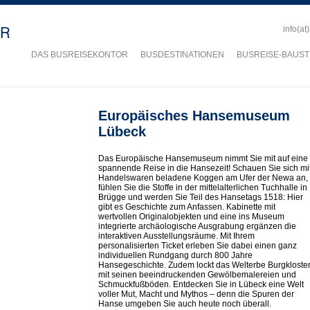
info(at
DAS BUSREISEKONTOR
BUSDESTINATIONEN
BUSREISE-BAUST
Europäisches Hansemuseum
Lübeck
Das Europäische Hansemuseum nimmt Sie mit auf eine
spannende Reise in die Hansezeit! Schauen Sie sich mi
Handelswaren beladene Koggen am Ufer der Newa an,
fühlen Sie die Stoffe in der mittelalterlichen Tuchhalle in
Brügge und werden Sie Teil des Hansetags 1518: Hier
gibt es Geschichte zum Anfassen. Kabinette mit
wertvollen Originalobjekten und eine ins Museum
integrierte archäologische Ausgrabung ergänzen die
interaktiven Ausstellungsräume. Mit Ihrem
personalisierten Ticket erleben Sie dabei einen ganz
individuellen Rundgang durch 800 Jahre
Hansegeschichte. Zudem lockt das Welterbe Burgkloste
mit seinen beeindruckenden Gewölbemalereien und
Schmuckfußböden. Entdecken Sie in Lübeck eine Welt
voller Mut, Macht und Mythos – denn die Spuren der
Hanse umgeben Sie auch heute noch überall.