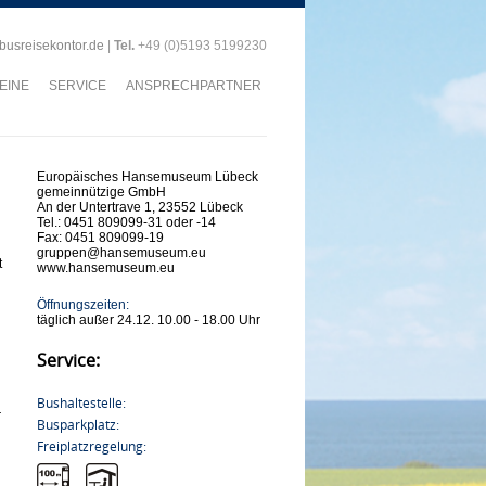
)busreisekontor.de
|
Tel.
+49 (0)5193 5199230
EINE
SERVICE
ANSPRECHPARTNER
Europäisches Hansemuseum Lübeck
gemeinnützige GmbH
An der Untertrave 1, 23552 Lübeck
Tel.: 0451 809099-31 oder -14
Fax: 0451 809099-19
gruppen@hansemuseum.eu
t
www.hansemuseum.eu
Öffnungszeiten:
täglich außer 24.12. 10.00 - 18.00 Uhr
Service:
Bushaltestelle:
r
Busparkplatz:
Freiplatzregelung: