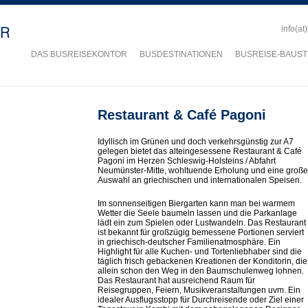
info(at
DAS BUSREISEKONTOR
BUSDESTINATIONEN
BUSREISE-BAUST
Restaurant & Café Pagoni
Idyllisch im Grünen und doch verkehrsgünstig zur A7
gelegen bietet das alteingesessene Restaurant & Café
Pagoni im Herzen Schleswig-Holsteins / Abfahrt
Neumünster-Mitte, wohltuende Erholung und eine große
Auswahl an griechischen und internationalen Speisen.
Im sonnenseitigen Biergarten kann man bei warmem
Wetter die Seele baumeln lassen und die Parkanlage
lädt ein zum Spielen oder Lustwandeln. Das Restaurant
ist bekannt für großzügig bemessene Portionen serviert
in griechisch-deutscher Familienatmosphäre. Ein
Highlight für alle Kuchen- und Tortenliebhaber sind die
täglich frisch gebackenen Kreationen der Konditorin, die
allein schon den Weg in den Baumschulenweg lohnen.
Das Restaurant hat ausreichend Raum für
Reisegruppen, Feiern, Musikveranstaltungen uvm. Ein
idealer Ausflugsstopp für Durchreisende oder Ziel einer