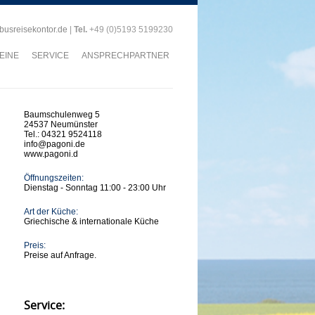
)busreisekontor.de
|
Tel.
+49 (0)5193 5199230
EINE
SERVICE
ANSPRECHPARTNER
Baumschulenweg 5
24537 Neumünster
Tel.: 04321 9524118
info@pagoni.de
www.pagoni.d
Öffnungszeiten:
Dienstag - Sonntag 11:00 - 23:00 Uhr
Art der Küche:
Griechische & internationale Küche
Preis:
Preise auf Anfrage.
Service: