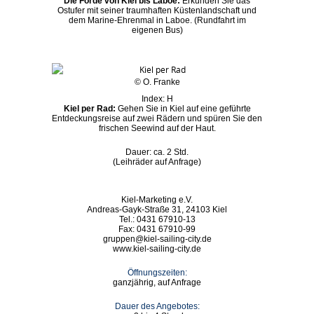
Die Förde von Kiel bis Laboe:
Erkunden Sie das
Ostufer mit seiner traumhaften Küstenlandschaft und
dem Marine-Ehrenmal in Laboe. (Rundfahrt im
eigenen Bus)
© O. Franke
Index: H
Kiel per Rad:
Gehen Sie in Kiel auf eine geführte
Entdeckungsreise auf zwei Rädern und spüren Sie den
frischen Seewind auf der Haut.
Dauer: ca. 2 Std.
(Leihräder auf Anfrage)
Kiel-Marketing e.V.
Andreas-Gayk-Straße 31, 24103 Kiel
Tel.: 0431 67910-13
Fax: 0431 67910-99
gruppen@kiel-sailing-city.de
www.kiel-sailing-city.de
Öffnungszeiten:
ganzjährig, auf Anfrage
Dauer des Angebotes: