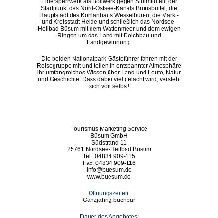
Eidersperrwerk als Bollwerk gegen Sturmfluten, der
Startpunkt des Nord-Ostsee-Kanals Brunsbüttel, die
Hauptstadt des Kohlanbaus Wesselburen, die Markt-
und Kreisstadt Heide und schließlich das Nordsee-
Heilbad Büsum mit dem Wattenmeer und dem ewigen
Ringen um das Land mit Deichbau und
Landgewinnung.
Die beiden Nationalpark-Gästeführer fahren mit der
Reisegruppe mit und teilen in entspannter Atmosphäre
ihr umfangreiches Wissen über Land und Leute, Natur
und Geschichte. Dass dabei viel gelacht wird, versteht
sich von selbst!
Tourismus Marketing Service
Büsum GmbH
Südstrand 11
25761 Nordsee-Heilbad Büsum
Tel.: 04834 909-115
Fax: 04834 909-116
info@buesum.de
www.buesum.de
Öffnungszeiten:
Ganzjährig buchbar
Dauer des Angebotes: