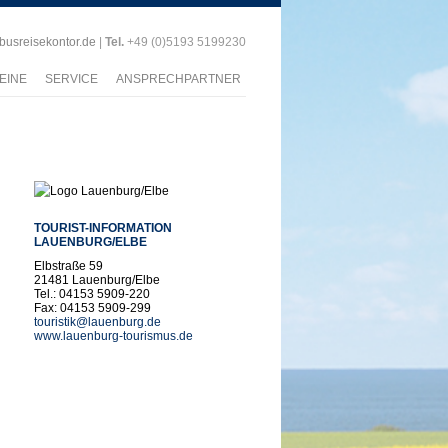
)busreisekontor.de
|
Tel.
+49 (0)5193 5199230
EINE
SERVICE
ANSPRECHPARTNER
TOURIST-INFORMATION
LAUENBURG/ELBE
Elbstraße 59
21481 Lauenburg/Elbe
Tel.: 04153 5909-220
Fax: 04153 5909-299
touristik@lauenburg.de
www.lauenburg-tourismus.de