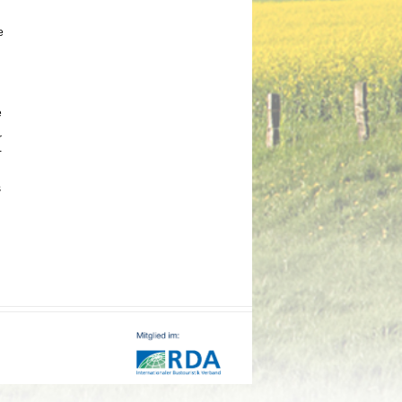
e
e
r
-
s