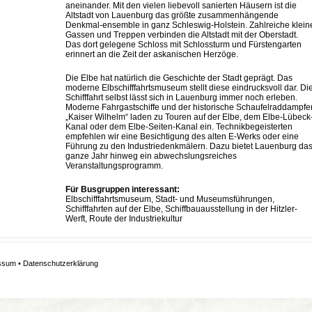
aneinander. Mit den vielen liebevoll sanierten Häusern ist die
Altstadt von Lauenburg das größte zusammenhängende
Denkmal-ensemble in ganz Schleswig-Holstein. Zahlreiche klein
Gassen und Treppen verbinden die Altstadt mit der Oberstadt.
Das dort gelegene Schloss mit Schlossturm und Fürstengarten
erinnert an die Zeit der askanischen Herzöge.
Die Elbe hat natürlich die Geschichte der Stadt geprägt. Das
moderne Elbschifffahrtsmuseum stellt diese eindrucksvoll dar. Di
Schifffahrt selbst lässt sich in Lauenburg immer noch erleben.
Moderne Fahrgastschiffe und der historische Schaufelraddampfe
„Kaiser Wilhelm“ laden zu Touren auf der Elbe, dem Elbe-Lübeck
Kanal oder dem Elbe-Seiten-Kanal ein. Technikbegeisterten
empfehlen wir eine Besichtigung des alten E-Werks oder eine
Führung zu den Industriedenkmälern. Dazu bietet Lauenburg da
ganze Jahr hinweg ein abwechslungsreiches
Veranstaltungsprogramm.
Für Busgruppen interessant:
Elbschifffahrtsmuseum, Stadt- und Museumsführungen,
Schifffahrten auf der Elbe, Schiffbauausstellung in der Hitzler-
Werft, Route der Industriekultur
ssum
•
Datenschutzerklärung